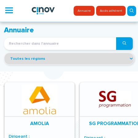
Aller
au
Menu
Annuaire
Accès adhérent
contenu
Annuaire
AMOLIA
SG PROGRAMMATIO
Dirigeant :
Dirigeant :