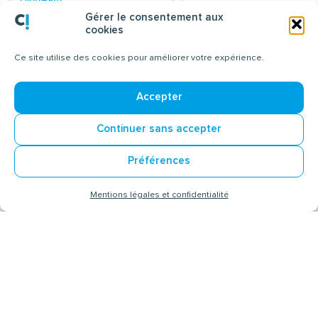
Lucas LEGARDINIER
Eric EPSTEIN
Gérer le consentement aux
cookies
Ville :
Ville :
Lyon (69001)
ÉMANCÉ (78125)
Ce site utilise des cookies pour améliorer votre expérience.
archiprogramme.com
www.process.sitew.org
Accepter
ROUEN
|
GRENOBLE
Continuer sans accepter
Préférences
Mentions légales et confidentialité
PROGRAMME OBJECTIF
APRITEC
PROJET
PROGRAMMATION
Dirigeants :
Dirigeant :
Catherine ROY
Alexandra ACED
Jérome BUTTIER
Ville :