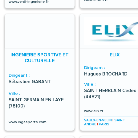
www.verdi-ingenierie.fr
INGENIERIE SPORTIVE ET
ELIX
CULTURELLE
Dirigeant :
Hugues BROCHARD
Dirigeant :
Sébastien GABANT
Ville :
SAINT HERBLAIN Cedex
Ville :
(44821)
SAINT GERMAIN EN LAYE
(78100)
www.elix.fr
VAULX-EN-VELIN
|
SAINT
www.ingesports.com
ANDRE
|
PARIS