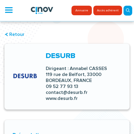
Aller
au
Menu
Annuaire
Accès adhérent
contenu
Retour
DESURB
Dirigeant :
Annabel CASSES
119 rue de Belfort, 33000
BORDEAUX, FRANCE
09 52 77 93 13
contact@desurb.fr
www.desurb.fr