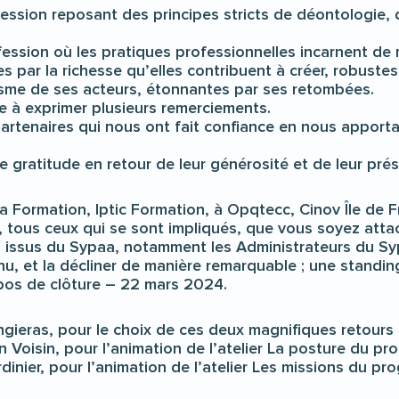
ssion reposant des principes stricts de déontologie, d
ssion où les pratiques professionnelles incarnent de 
par la richesse qu’elles contribuent à créer, robustes
isme de ses acteurs, étonnantes par ses retombées.
te à exprimer plusieurs remerciements.
partenaires qui nous ont fait confiance en nous apporta
e gratitude en retour de leur générosité et de leur pré
a Formation, Iptic Formation, à Opqtecc, Cinov Île de F
n, tous ceux qui se sont impliqués, que vous soyez att
u issus du Sypaa, notamment les Administrateurs du Sy
enu, et la décliner de manière remarquable ; une standi
pos de clôture – 22 mars 2024.
gieras, pour le choix de ces deux magnifiques retours
 Voisin, pour l’animation de l’atelier La posture du pr
inier, pour l’animation de l’atelier Les missions du pr