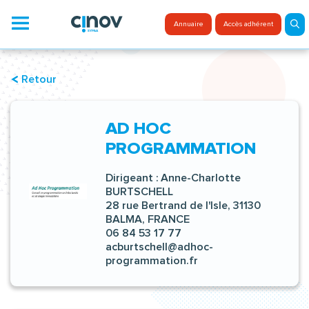
Aller
au
Menu
Annuaire
Accès adhérent
contenu
Retour
AD HOC
PROGRAMMATION
Dirigeant :
Anne-Charlotte
BURTSCHELL
28 rue Bertrand de l'Isle, 31130
BALMA, FRANCE
06 84 53 17 77
acburtschell@adhoc-
programmation.fr